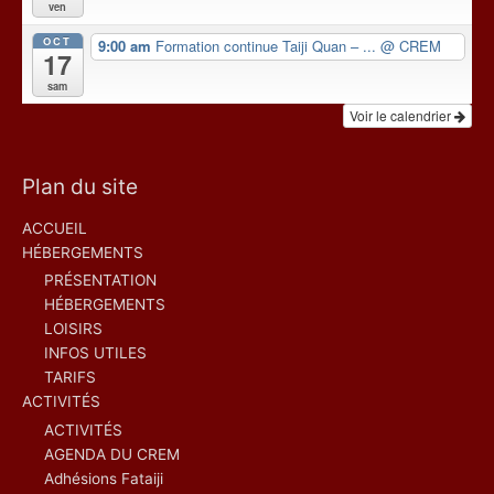
ven
OCT
9:00 am
Formation continue Taiji Quan – ...
@ CREM
17
sam
Voir le calendrier
Plan du site
ACCUEIL
HÉBERGEMENTS
PRÉSENTATION
HÉBERGEMENTS
LOISIRS
INFOS UTILES
TARIFS
ACTIVITÉS
ACTIVITÉS
AGENDA DU CREM
Adhésions Fataiji