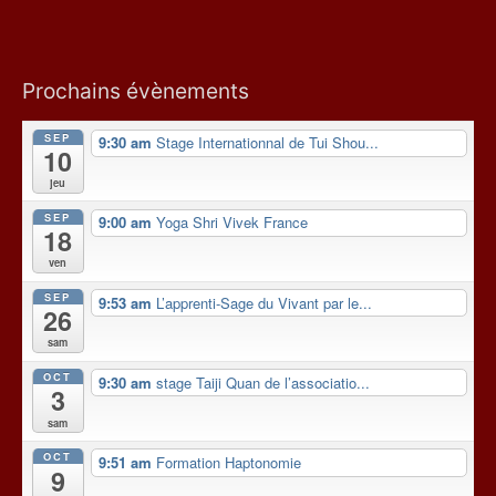
Prochains évènements
SEP
9:30 am
Stage Internationnal de Tui Shou...
10
jeu
SEP
9:00 am
Yoga Shri Vivek France
18
ven
SEP
9:53 am
L’apprenti-Sage du Vivant par le...
26
sam
OCT
9:30 am
stage Taiji Quan de l’associatio...
3
sam
OCT
9:51 am
Formation Haptonomie
9