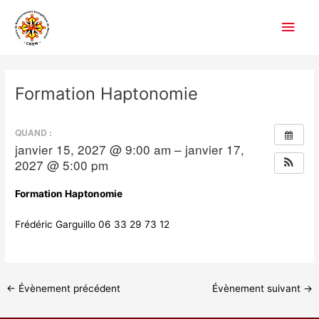
Aller
Men
au
contenu
princ
Navigation
des
Formation Haptonomie
articles
QUAND :
janvier 15, 2027 @ 9:00 am – janvier 17,
2027 @ 5:00 pm
Formation Haptonomie
Frédéric Garguillo 06 33 29 73 12
←
Évènement précédent
Évènement suivant
→