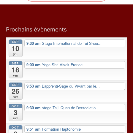
Prochains évènements
SEP
9:30 am
Stage Internationnal de Tui Shou...
10
jeu
SEP
9:00 am
Yoga Shri Vivek France
18
ven
SEP
9:53 am
L’apprenti-Sage du Vivant par le...
26
sam
OCT
9:30 am
stage Taiji Quan de l’associatio...
3
sam
OCT
9:51 am
Formation Haptonomie