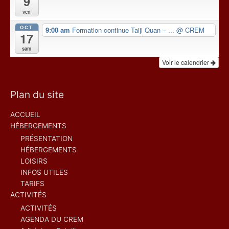
9
ven
OCT
9:00 am
Formation continue Taiji Quan – ...
@ CREM
17
sam
Voir le calendrier
Plan du site
ACCUEIL
HÉBERGEMENTS
PRÉSENTATION
HÉBERGEMENTS
LOISIRS
INFOS UTILES
TARIFS
ACTIVITÉS
ACTIVITÉS
AGENDA DU CREM