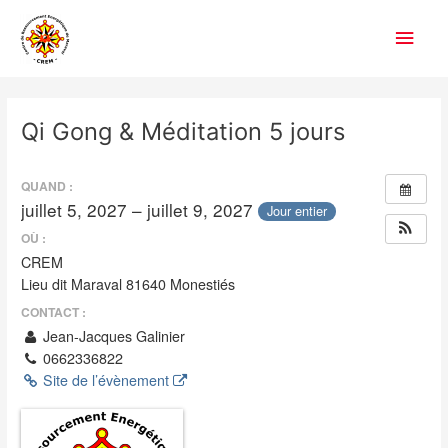
Aller
Men
au
contenu
princ
Navigation
des
Qi Gong & Méditation 5 jours
articles
QUAND :
juillet 5, 2027 – juillet 9, 2027
Jour entier
OÙ :
CREM
Lieu dit Maraval 81640 Monestiés
CONTACT :
Jean-Jacques Galinier
0662336822
Site de l’évènement