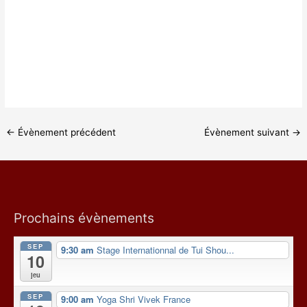
←
Évènement précédent
Évènement suivant
→
Prochains évènements
SEP
9:30 am
Stage Internationnal de Tui Shou...
10
jeu
SEP
9:00 am
Yoga Shri Vivek France