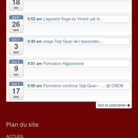
18
ven
SEP
9:53 am
L’apprenti-Sage du Vivant par le...
26
sam
OCT
9:30 am
stage Taiji Quan de l’associatio...
3
sam
OCT
9:51 am
Formation Haptonomie
9
ven
OCT
9:00 am
Formation continue Taiji Quan – ...
@ CREM
17
sam
Voir le calendrier
Plan du site
ACCUEIL