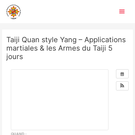
Aller
Men
au
contenu
princ
Navigation
des
Taiji Quan style Yang – Applications
articles
martiales & les Armes du Taiji 5
jours
QUAND :