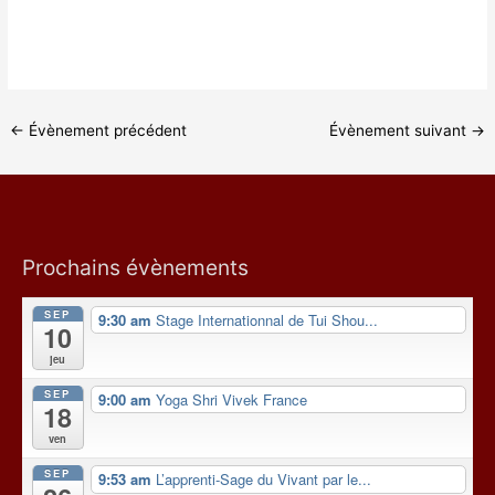
←
Évènement précédent
Évènement suivant
→
Prochains évènements
SEP
9:30 am
Stage Internationnal de Tui Shou...
10
jeu
SEP
9:00 am
Yoga Shri Vivek France
18
ven
SEP
9:53 am
L’apprenti-Sage du Vivant par le...