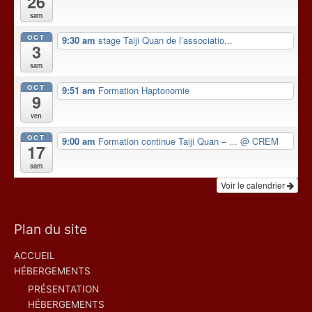
26
sam
OCT
9:30 am
stage Taiji Quan de l’associatio...
3
sam
OCT
9:51 am
Formation Haptonomie
9
ven
OCT
9:00 am
Formation continue Taiji Quan – ...
@ CREM
17
sam
Voir le calendrier
Plan du site
ACCUEIL
HÉBERGEMENTS
PRÉSENTATION
HÉBERGEMENTS