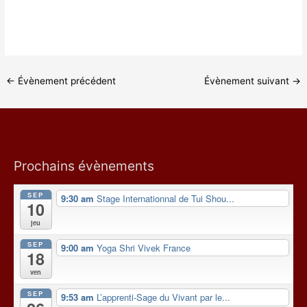
←
Évènement précédent
Évènement suivant
→
Prochains évènements
SEP
9:30 am
Stage Internationnal de Tui Shou...
10
jeu
SEP
9:00 am
Yoga Shri Vivek France
18
ven
SEP
9:53 am
L’apprenti-Sage du Vivant par le...