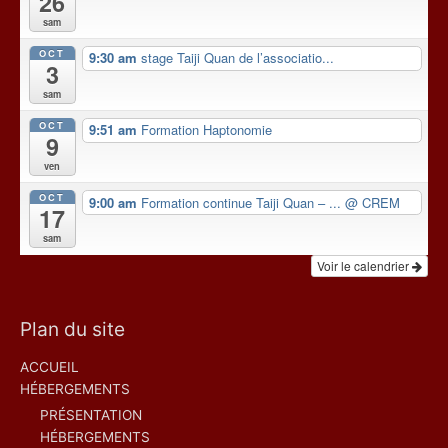
26
sam
OCT
9:30 am
stage Taiji Quan de l’associatio...
3
sam
OCT
9:51 am
Formation Haptonomie
9
ven
OCT
9:00 am
Formation continue Taiji Quan – ...
@ CREM
17
sam
Voir le calendrier
Plan du site
ACCUEIL
HÉBERGEMENTS
PRÉSENTATION
HÉBERGEMENTS