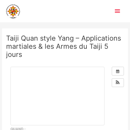
Aller
Men
au
contenu
princ
Navigation
des
Taiji Quan style Yang – Applications
articles
martiales & les Armes du Taiji 5
jours
QUAND :